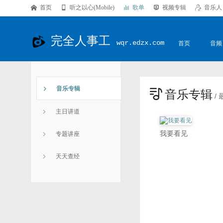

首页

听之以心(Mobile)

歌单

视频专辑

音乐人
完全人事工
wqr.edzx.com
首页
音频

音乐专辑
音乐专辑

/

主日讲道
我要看见

专题讲座

天天查经