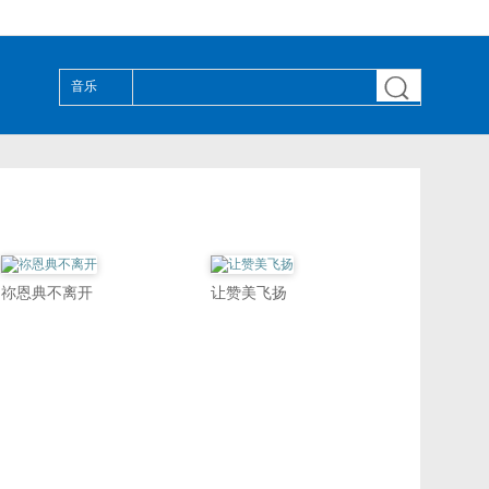

音乐
祢恩典不离开
让赞美飞扬