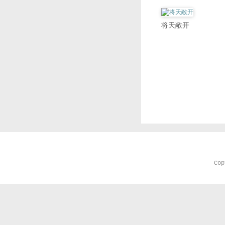
将天敞开
Co