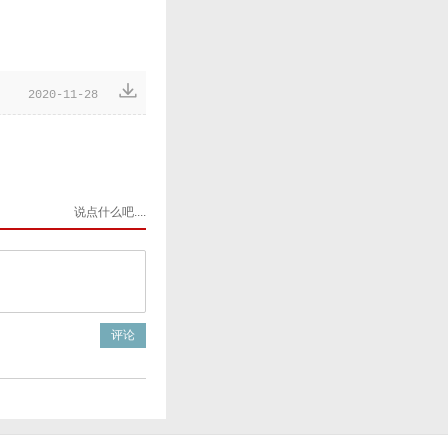

2020-11-28