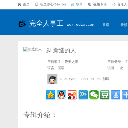

首页

听之以心(Mobile)

歌单

视频专辑

音乐人
完全人事工
wqr.edzx.com
首页
音频

新造的人
所属歌手：
赞美之泉
所属分类：
主
语言：
国语
试听：
次
u-3s7y5r
2021-01-05 创建
专辑介绍：